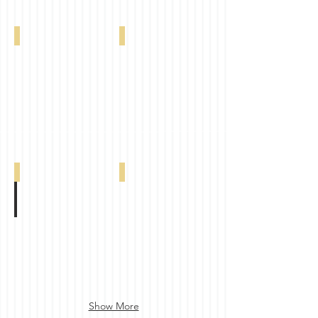
Claire Seafoam 0-002-24-11106
Claire Lavender 0-002-24-09106
Claire Beige 0-002-24-05106
Claire Ivory 0-002-24-02106
Show More